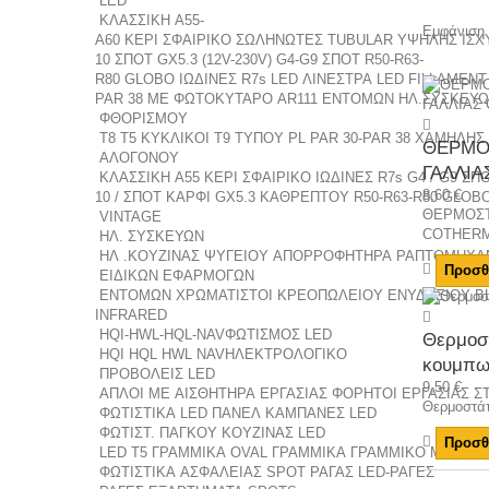
LED
ΚΛΑΣΣΙΚΗ Α55-
Εμφάνιση 
Α60
ΚΕΡΙ
ΣΦΑΙΡΙΚΟ
ΣΩΛΗΝΩΤΕΣ
TUBULAR ΥΨΗΛΗΣ ΙΣΧ
10
ΣΠΟΤ GX5.3 (12V-230V)
G4-G9
ΣΠΟΤ R50-R63-
R80
GLOBO
ΙΩΔΙΝΕΣ R7s LED
ΛΙΝΕΣΤΡΑ LED
FILLAMENT
PAR 38
ΜΕ ΦΩΤΟΚΥΤΑΡΟ
AR111
ΕΝΤΟΜΩΝ
ΗΛ.ΣΥΣΚΕΥ
ΦΘΟΡΙΣΜΟΥ
T8
T5
ΚΥΚΛΙΚΟΙ Τ9
ΤΥΠΟΥ PL
PAR 30-PAR 38
ΧΑΜΗΛΗΣ 
ΘΕΡΜΟ
ΑΛΟΓΟΝΟΥ
ΓΑΛΛΙΑΣ
ΚΛΑΣΣΙΚΗ Α55
ΚΕΡΙ
ΣΦΑΙΡΙΚΟ
ΙΩΔΙΝΕΣ R7s
G4 / G9
ΣΠΟ
8,60 €
10 / ΣΠΟΤ ΚΑΡΦΙ GX5.3
ΚΑΘΡΕΠΤΟΥ R50-R63-R80
GLOB
ΘΕΡΜΟΣΤ
VINTAGE
COTHERM 
ΗΛ. ΣΥΣΚΕΥΩΝ
ΗΛ .ΚΟΥΖΙΝΑΣ
ΨΥΓΕΙΟΥ
ΑΠΟΡΡΟΦΗΤΗΡΑ
ΡΑΠΤΟΜΗΧΑ
Προσθ
ΕΙΔΙΚΩΝ ΕΦΑΡΜΟΓΩΝ
ΕΝΤΟΜΩΝ
ΧΡΩΜΑΤΙΣΤΟΙ
ΚΡΕΟΠΩΛΕΙΟΥ
ΕΝΥΔΡΕΙΟΥ
BL
INFRARED
HQI-HWL-HQL-NAV
ΦΩΤΙΣΜΟΣ LED
Θερμοσ
HQI
HQL
HWL
NAV
ΗΛΕΚΤΡΟΛΟΓΙΚΟ
κουμπω
ΠΡΟΒΟΛΕΙΣ LED
9,50 €
ΑΠΛΟΙ
ΜΕ ΑΙΣΘΗΤΗΡΑ
ΕΡΓΑΣΙΑΣ
ΦΟΡΗΤΟΙ ΕΡΓΑΣΙΑΣ
ΣΤ
Θερμοστά
ΦΩΤΙΣΤΙΚΑ LED ΠΑΝΕΛ
ΚΑΜΠΑΝΕΣ LED
ΦΩΤΙΣΤ. ΠΑΓΚΟΥ ΚΟΥΖΙΝΑΣ LED
Προσθ
LED T5 ΓΡΑΜΜΙΚΑ
OVAL ΓΡΑΜΜΙΚΑ
ΓΡΑΜΜΙΚΟ ΜΕ ΠΡΙ
ΦΩΤΙΣΤΙΚΑ ΑΣΦΑΛΕΙΑΣ
SPOT ΡΑΓΑΣ LED-ΡΑΓΕΣ