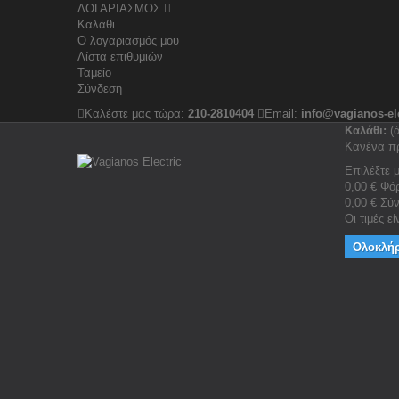
ΛΟΓΑΡΙΑΣΜΟΣ
Καλάθι
Ο λογαριασμός μου
Λίστα επιθυμιών
Ταμείο
Σύνδεση
Καλέστε μας τώρα:
210-2810404
Email:
info@vagianos-ele
Καλάθι:
(
Κανένα π
Επιλέξτε 
0,00 €
Φό
0,00 €
Σύ
Οι τιμές ε
Ολοκλή