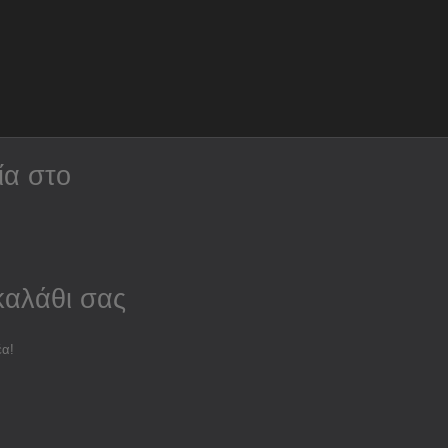
ία στο
καλάθι σας
έα!