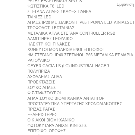
ΡΑΓΕΣ-ΕΞΑΡΤΗΜΑΤΑ
SPOTS
Εμφάνιση 
ΦΩΤΙΣΤΙΚΑ Τ8 LED
ΣΤΕΓΑΝΑ
ΑΠΛΕΣ ΣΚΑΦΕΣ
ΠΑΝΕΛ
TAINIΕΣ LED
ΑΠΛΕΣ IP20
ΜΕ ΣΙΛΙΚΟΝΗ IP65
ΠΡΟΦΙΛ LEDΤΑΙΝΙΑΣ
SET
ΤΡΟΦΟΔΟΤ. LEDΤΑΙΝΙΑΣ
ΜΕΤΑΛΙΚΑ ΑΠΛΑ
ΣΤΕΓΑΝΑ
CONTROLLER RGB
ΛΑΜΠΤΗΡΕΣ LED
ΥΛΙΚΟ
ΗΛΕΚΤΡΙΚΟΙ ΠΙΝΑΚΕΣ
ΧΩΝΕΥΤΟΙ
ΜΟΝΤΑΡΙΣΜΕΝΟΙ
ΕΠΙΤΟΙΧΟΙ
ΗΜΙΣΤΕΓΑΝΟΙ IP40
ΣΤΕΓΑΝΟΙ IP65
ΜΕΤΑΛΙΚΑ ΕΡΜΑΡΙΑ
ΡΑΓΟΫΛΙΚΟ
GEYER
GACIA
LS (LG) INDUSTRIAL
HAGER
ΠΟΛΥΠΡΙΖΑ
ΑΣΦΑΛΕΙΑΣ
ΑΠΛΑ
ΠΡΟΕΚΤΑΣΕΙΣ
ΣΟΥΚΟ
ΑΠΛΕΣ
ΦΙΣ-ΤΑΦ-ΣΤΑΥΡΟΙ
ΑΠΛΑ
ΣΟΥΚΟ
ΒΙΟΜΗΧΑΝΙΚΑ
ΑΝΤΑΠΤΟΡ
ΠΡΟΣΤΑΤΕΥΤΙΚΑ ΥΠΕΡΤΑΣΗΣ
ΧΡΟΝΟΔΙΑΚΟΠΤΕΣ
ΠΡΙΖΑΣ
ΡΑΓΑΣ
ΕΞΑΕΡΙΣΤΗΡΕΣ
ΟΙΚΙΑΚΟΙ
ΒΙΟΜΗΧΑΝΙΚΟΙ
ΦΩΤΟΚΥΤΑΡΑ
ΑΝΙΧΝ. ΚΙΝΗΣΗΣ
ΕΠΙΤΟΙΧΟΙ
ΟΡΟΦΗΣ