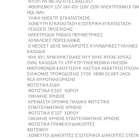
ΝΤΟΥΪ
ΗΛ.ΜΕΤΑΣΧ/ΤΕΣ-BALLAST
ΦΘΟΡΙΣΜΟΥ
12V
24V
42V
110V
220V
ΗΛΕΚΤΡΟΝΙΚΟΙ
ΠΑ
HQL-NAV
ΥΛΙΚΑ ΗΛΕΚΤΡ. ΕΓΚΑΤΑΣΤΑΣΗΣ
ΧΩΝΕΥΤΗ ΕΓΚΑΤΑΣΤΑΣΗ
ΕΞΩΤΕΡΙΚΗ ΕΓΚΑΤΑΣΤΑΣΗ
ΓΕΙΩΣΕΙΣ ΠΡΟΣΤΑΣΙΑΣ
ΗΛΕΚΤΡΟΔΙΑ ΡΑΒΔΟΙ
ΠΕΡΙΜΕΤΡΙΚΕΣ
ΑΣΦΑΛΕΙΕΣ ΠΟΡΣΕΛΑΝΗΣ
D
NEOZET
ΔΕΗΣ
ΜΑΧΑΙΡΩΤΕΣ
ΚΥΛΙΝΔΡΙΚΕΣ
ΓΥΑΛΙΝΕΣ
ΚΑΛΩΔΙΑ
NYA
NYL
NYM-NYM ΠΛΑΚΕ
NYY
NYAF
NYFAF-NYFAZ-
OVAL
ΚΑΛΩΔΙΑ TV
UTP-FTP-ΤΗΛΕΦΩΝΙΚΑ
ΗΧΕΙΩΝ-
ΜΙΚΡΟΦΩΝΩΝ
ΚΑΟΥΤΣΟΥΚ ΛΑΣΤΙΧΑ
ΗΛΕΚΤΡΟΣΥΓΚΟΛ
ΣΙΛΙΚΟΝΗΣ
ΤΡΟΦΟΔΟΣΙΑΣ ΣΥΣΚ.
HDMI-SCART-JACK-
RCA
ΘΥΡΟΤΗΛΕΟΡΑΣΗΣ
ΦΩΤΙΣΤΙΚΑ ΕΙΔΗ
ΦΩΤΙΣΤΙΚΑ ΕΣΩΤ. ΧΩΡΟΥ
ΟΙΚΙΑΚΗΣ ΧΡΗΣΗΣ
ΚΡΕΜΑΣΤΑ
ΟΡΟΦΗΣ
ΠΑΙΔΙΚΑ ΦΩΤΙΣΤΙΚΑ
ΕΠΑΓΓΕΛΜΑΤΙΚΗΣ ΧΡΗΣΗΣ
ΦΩΤΙΣΤΙΚΑ ΕΞΩΤ. ΧΩΡΟΥ
ΟΙΚΙΑΚΗΣ ΧΡΗΣΗΣ
ΕΠΑΓΓΕΛΜΑΤΙΚΗΣ ΧΡΗΣΗΣ
ΦΩΤΙΣΤΙΚΑ ΓΡΑΦΕΙΟΥ
ΔΙΑΚΟΠΤΕΣ
ΦΩΤΙΣΜΟΥ
ΧΩΝΕΥΤΟΙ ΔΙΑΚΟΠΤΕΣ
ΕΞΩΤΕΡΙΚΟΙ ΔΙΑΚΟΠΤΕΣ
ΣΤΕΓΑ