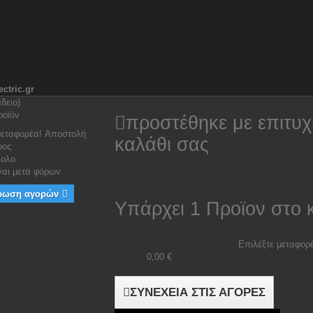
ctric.gr
άδειο)
ροϊόν
προστέθηκε με επιτυχ
μεταφορέα!
Αποστολή
καλάθι σας
ρος
νολο
Ποσότητα
ίναι μετά φόρων
Σύνολο
ρωση αγορών
Υπάρχει 1 Προϊον στο 
Σύνολο (ΦΠΑ)
Σύνολο μεταφορικών (ΦΠΑ)
Επιλέξτε μεταφορ
Φόρος
0,00 €
Σύνολο (ΦΠΑ)
ΣΥΝΕΧΕΙΑ ΣΤΙΣ ΑΓΟΡΕΣ