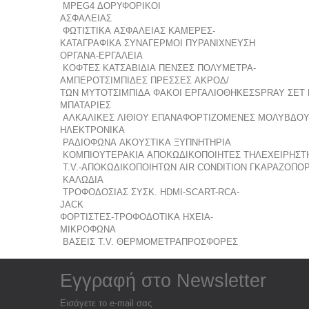
MPEG4
ΔΟΡΥΦΟΡΙΚΟΙ
ΑΣΦΑΛΕΙΑΣ
ΦΩΤΙΣΤΙΚΑ ΑΣΦΑΛΕΙΑΣ
ΚΑΜΕΡΕΣ-
ΚΑΤΑΓΡΑΦΙΚΑ
ΣΥΝΑΓΕΡΜΟΙ
ΠΥΡΑΝΙΧΝΕΥΣΗ
ΟΡΓΑΝΑ-ΕΡΓΑΛΕΙΑ
ΚΟΦΤΕΣ
ΚΑΤΣΑΒΙΔΙΑ
ΠΕΝΣΕΣ
ΠΟΛΥΜΕΤΡΑ-
ΑΜΠΕΡΟΤΣΙΜΠΙΔΕΣ
ΠΡΕΣΣΕΣ ΑΚΡΟΔ/
ΤΩΝ
ΜΥΤΟΤΣΙΜΠΙΔΑ
ΦΑΚΟΙ
ΕΡΓΑΛΙΟΘΗΚΕΣ
SPRAY
ΣΕΤ 
ΜΠΑΤΑΡΙΕΣ
ΑΛΚΑΛΙΚΕΣ
ΛΙΘΙΟΥ
ΕΠΑΝΑΦΟΡΤΙΖΟΜΕΝΕΣ
ΜΟΛΥΒΔΟ
ΗΛΕΚΤΡΟΝΙΚΑ
ΡΑΔΙΟΦΩΝΑ
ΑΚΟΥΣΤΙΚΑ
ΞΥΠΝΗΤΗΡΙΑ
ΚΟΜΠΙΟΥΤΕΡΑΚΙΑ
ΑΠΟΚΩΔΙΚΟΠΟΙΗΤΕΣ
ΤΗΛΕΧΕΙΡΗΣΤ
T.V.-ΑΠΟΚΩΔΙΚΟΠΟΙΗΤΩΝ
AIR CONDITION
ΓΚΑΡΑΖΟΠΟΡ
ΚΑΛΩΔΙΑ
ΤΡΟΦΟΔΟΣΙΑΣ ΣΥΣΚ.
HDMI-SCART-RCA-
JACK
ΦΟΡΤΙΣΤΕΣ-ΤΡΟΦΟΔΟΤΙΚΑ
ΗΧΕΙΑ-
ΜΙΚΡΟΦΩΝΑ
ΒΑΣΕΙΣ T.V.
ΘΕΡΜΟΜΕΤΡΑ
ΠΡΟΣΦΟΡΕΣ
Eγγραφή στο Νewsletter
Εισάγετε το e-mail σας