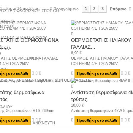
1 - 6 από 14 προϊόντα
1
2
3
Προηγούμενο
Επόμενο,
ΥΟΣ
LED ΦΘΟΡΙΣΜΟΥ
ΣΠΟΤ GU-
PAR 30-
ΩΝ
GX53
ΤΑΣΕΩΣ
STARTER ΦΘΟΡ
ΣΤΑΤΗΣ ΘΕΡΜΟΣΙΦΩΝΑ
ΘΕΡΜΟΣΤΑΤΗΣ ΗΛΙΑΚΟΥ
...
ΓΑΛΛΙΑΣ...
Τ GU-
8,90 €
O
ΑΤΗΣ ΘΕΡΜΟΣΙΦΩΝΑ ΓΑΛΛΙΑΣ
ΘΕΡΜΟΣΤΑΤΗΣ ΗΛΙΑΚΟΥ ΓΑΛΛΙ
4/ΕΠ 20Α 250V
COTHERM 4/ΕΠ 20Α 250V
ΝΩΝ
ήκη στο καλάθι
Προσθήκη στο καλάθι
B ΔΙΑΧ. ΧΡΩΜ
ΕΝΤΟΜΟΠΑΓΙΔΩΝ
ΘΕΡΜΑΝΣΕΩΣ-
τάτης θερμοσίφωνα
Αντίσταση θερμοσίφωνα 4
τός
τρύπες
18,00 €
ΑΔΙΟΥ
της Θερμοσιφώνου RTS 269mm
Αντίσταση θερμοσίφωνα 4kW 8 τρύ
ήκη στο καλάθι
Προσθήκη στο καλάθι
ΖΑ
ΓΡΑΜΜΙΚΟ ΜΕ ΑΝΙΧΝΕΥΤΗ